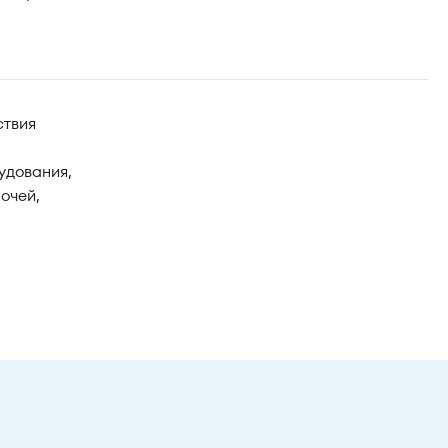
ствия
удования,
очей,