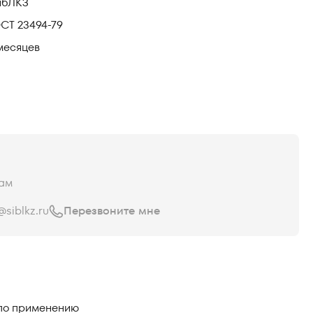
ибЛКЗ
СТ 23494-79
месяцев
ам
siblkz.ru
Перезвоните мне
 по применению