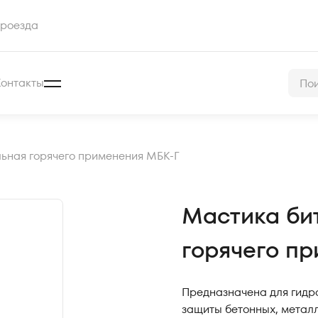
роезда
Контакты
ьная горячего применения МБК-Г
Мастика би
горячего п
Предназначена для гидро
защиты бетонных, металл