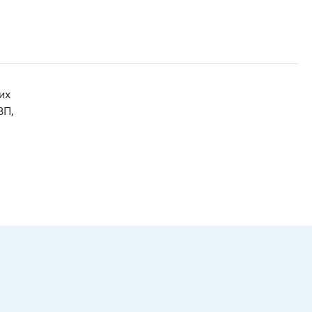
их
ВП,