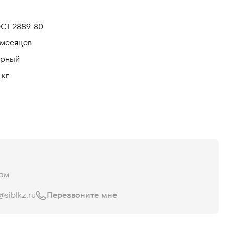
СТ 2889-80
 месяцев
ерный
 кг
ам
siblkz.ru
Перезвоните мне