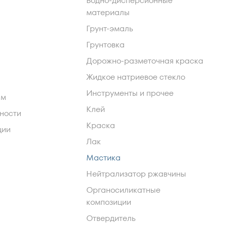
Водно-дисперсионные
материалы
Грунт-эмаль
Грунтовка
Дорожно-разметочная краска
Жидкое натриевое стекло
Инструменты и прочее
ам
Клей
ности
Краска
ции
Лак
Мастика
Нейтрализатор ржавчины
Органосиликатные
композиции
Отвердитель